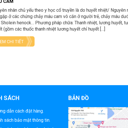
U CAM
ên nhân chủ yếu theo y học cổ truyền là do huyết nhiệt/ Nguyên 
gặp ở các chứng chảy máu cam vô căn ở người trẻ, chảy máu dướ
 Sholein henock… Phương pháp chữa: Thanh nhiệt, lương huyết, tư
t (gồm các thuốc thanh nhiệt lương huyết chỉ huyết […]
EM CHI TIẾT
H SÁCH
BẢN ĐỒ
ng dẫn cách đặt hàng.
h sách bảo mật thông tin.