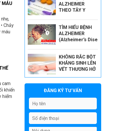
Y MÁU
ALZHEIMER
THEO TÂY Y
 nhẹ,
 • Chảy
TÌM HIỂU BỆNH
y máu
ALZHEIMER
(Alzheimer’s Dise
ase)
KHÔNG RẮC BỘT
KHÁNG SINH LÊN
 THẾ
VẾT THƯƠNG HỞ
u cam
ối khiến
ĐĂNG KÝ TƯ VẤN
y hiểm