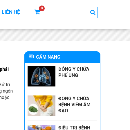
0
LIÊN HỆ
CẨM NANG
phải
ĐÔNG Y CHỮA
PHẾ UNG
Xử trí
ng ngón
 hoặc
ĐÔNG Y CHỮA
BỆNH VIÊM ÂM
ĐẠO
ĐIỀU TRỊ BỆNH