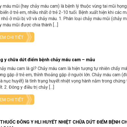
 máu mũi (hay chảy máu cam) là bệnh lý thuộc vùng tai mũi họng
biến ở trẻ em, nhiều nhất ở trẻ 2-10 tuổi. Bệnh xuất hiện khi các 
nhỏ ở mũi bị vỡ và chảy máu. 1. Phân loại chảy máu mũi (chảy 
 máu mũi được chia thành […]
EM CHI TIẾT
g y chữa dứt điểm bệnh chảy máu cam – mẫu
hảy máu cam là gì? Chảy máu cam là hiện tượng tự nhiên chẩy má
ng gặp ở trẻ em, thỉnh thoảng gặp ở người lớn. Chảy máu cam (đ
là nục huyết) là tình trạng huyết nhiệt vọng hành nằm trong chứng 
t. 2. Đông y điều trị chảy […]
EM CHI TIẾT
 THUỐC ĐÔNG Y HLI HUYẾT NHIỆT CHỮA DỨT ĐIỂM BỆNH C