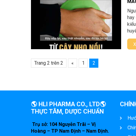
MÁ
Nguy
hay 
kiểu
huyế
X
Trang 2 trên 2
«
1
2
🌎 HLI PHARMA CO., LTD🌎
CHÍN
THỰC TÂM, DƯỢC CHUẨN
Hướ
Trụ sở: 104 Nguyễn Trãi – Vị
Chín
Hoàng – TP Nam Định – Nam Định.