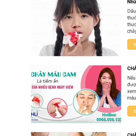
Nhữ
Dấu 
thườ
thươ
chả
X
CHẢ
Nếu
được
xem 
máu 
X
CHẢ