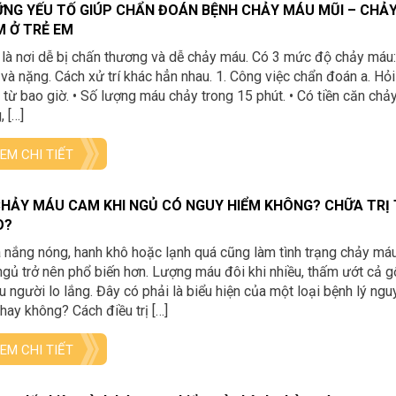
NG YẾU TỐ GIÚP CHẨN ĐOÁN BỆNH CHẢY MÁU MŨI – CHẢ
 Ở TRẺ EM
là nơi dễ bị chấn thương và dễ chảy máu. Có 3 mức độ chảy máu:
và nặng. Cách xử trí khác hẳn nhau. 1. Công việc chẩn đoán a. Hỏi
từ bao giờ. • Số lượng máu chảy trong 15 phút. • Có tiền căn chả
, […]
EM CHI TIẾT
CHẢY MÁU CAM KHI NGỦ CÓ NGUY HIỂM KHÔNG? CHỮA TRỊ
O?
nắng nóng, hanh khô hoặc lạnh quá cũng làm tình trạng chảy má
ngủ trở nên phổ biến hơn. Lượng máu đôi khi nhiều, thấm ướt cả g
u người lo lắng. Đây có phải là biểu hiện của một loại bệnh lý ngu
hay không? Cách điều trị […]
EM CHI TIẾT