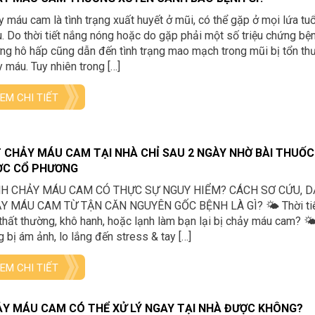
 máu cam là tình trạng xuất huyết ở mũi, có thể gặp ở mọi lứa tu
. Do thời tiết nắng nóng hoặc do gặp phải một số triệu chứng bện
g hô hấp cũng dẫn đến tình trạng mao mạch trong mũi bị tổn th
 máu. Tuy nhiên trong […]
EM CHI TIẾT
 CHẢY MÁU CAM TẠI NHÀ CHỈ SAU 2 NGÀY NHỜ BÀI THUỐ
ỢC CỔ PHƯƠNG
H CHẢY MÁU CAM CÓ THỰC SỰ NGUY HIỂM? CÁCH SƠ CỨU, D
Y MÁU CAM TỪ TẬN CĂN NGUYÊN GỐC BỆNH LÀ GÌ? 🌤 Thời tiế
thất thường, khô hanh, hoặc lạnh làm bạn lại bị chảy máu cam? 
 bị ám ảnh, lo lắng đến stress & tay […]
EM CHI TIẾT
Y MÁU CAM CÓ THỂ XỬ LÝ NGAY TẠI NHÀ ĐƯỢC KHÔNG?