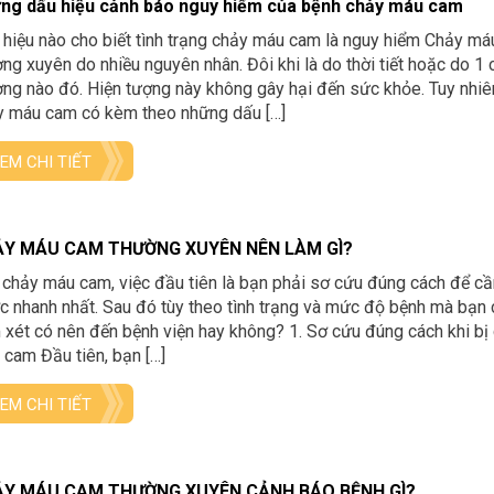
ng dấu hiệu cảnh báo nguy hiểm của bệnh chảy máu cam
hiệu nào cho biết tình trạng chảy máu cam là nguy hiểm Chảy m
ng xuyên do nhiều nguyên nhân. Đôi khi là do thời tiết hoặc do 1 
ng nào đó. Hiện tượng này không gây hại đến sức khỏe. Tuy nhiê
y máu cam có kèm theo những dấu […]
EM CHI TIẾT
Y MÁU CAM THƯỜNG XUYÊN NÊN LÀM GÌ?
 chảy máu cam, việc đầu tiên là bạn phải sơ cứu đúng cách để 
 nhanh nhất. Sau đó tùy theo tình trạng và mức độ bệnh mà bạn 
xét có nên đến bệnh viện hay không? 1. Sơ cứu đúng cách khi bị
cam Đầu tiên, bạn […]
EM CHI TIẾT
Y MÁU CAM THƯỜNG XUYÊN CẢNH BÁO BỆNH GÌ?