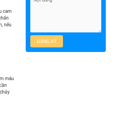
áu cam
chấn
n, nếu
cầm máu
cần
 chảy