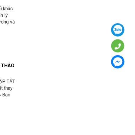
ổi khác
h lý
ương và
C THẢO
ẬP TẮT
t thay
 Bạn