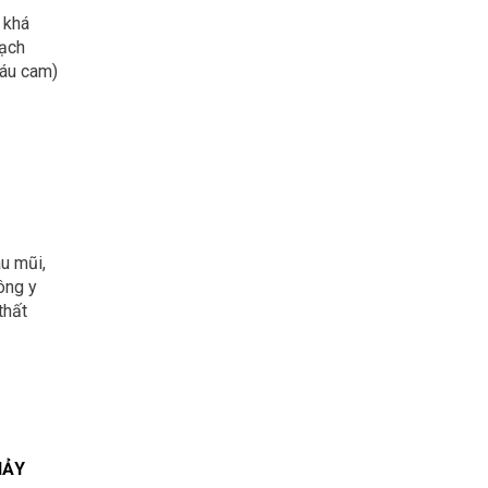
 khá
mạch
máu cam)
u mũi,
ông y
thất
HẢY