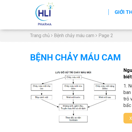
GIỚI T
Trang chủ
Bệnh chảy máu cam
Page 2
BỆNH CHẢY MÁU CAM
Ngu
biết
1. N
ban 
trỏ 
bấc 
X