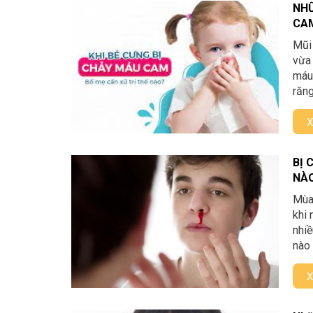
NHỮ
CAM
Mũi 
vừa 
máu 
răng
X
BỊ 
NÀ
Mùa 
khi 
nhiề
nào 
X