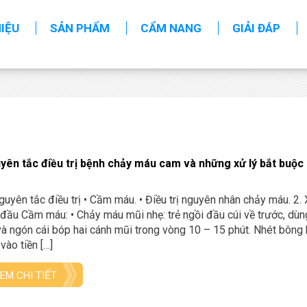
HIỆU
SẢN PHẨM
CẨM NANG
GIẢI ĐÁP
yên tắc điều trị bệnh chảy máu cam và những xử lý bắt buộc 
guyên tắc điều trị • Cầm máu. • Điều trị nguyên nhân chảy máu. 2. 
đầu Cầm máu: • Chảy máu mũi nhẹ: trẻ ngồi đầu cúi về trước, dù
và ngón cái bóp hai cánh mũi trong vòng 10 – 15 phút. Nhét bông
vào tiền […]
EM CHI TIẾT