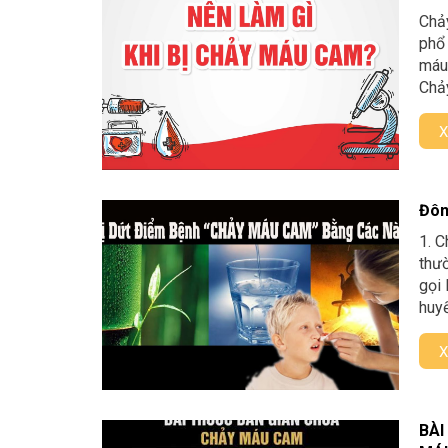
Chảy
phổ 
máu 
Chảy
X
Đôn
1. C
thườ
gọi 
huyế
X
BÀI