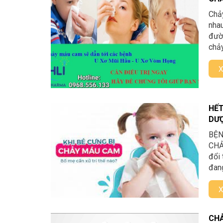
Chảy
nhau
đườn
chảy
X
HẾT
DƯ
BỆN
CHẢ
đổi 
đang
X
CHẢ