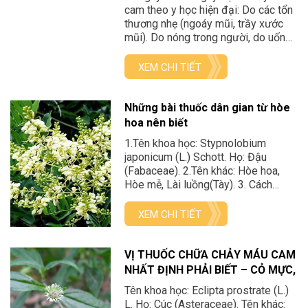
cam theo y học hiện đại: Do các tổn
thương nhẹ (ngoáy mũi, trầy xước
mũi). Do nóng trong người, do uống
nhiều rượu bia, do ăn đồ cay nóng,
do sử dụng nhiều thuốc tân dược…
XEM CHI TIẾT
Chấn thương mạnh do va đập trực
tiếp vào mũi. Các […]
Những bài thuốc dân gian từ hòe
hoa nên biết
1.Tên khoa học: Stypnolobium
japonicum (L.) Schott. Họ: Đậu
(Fabaceae). 2.Tên khác: Hòe hoa,
Hòe mễ, Lài luồng(Tày). 3. Cách
trồng: Trồng bằng hạt hoặc giâm
cành. Hạt được chọn từ những cây
XEM CHI TIẾT
hòe tốt, có 15-20 năm tuổi. Ngâm
hạt cho no nước, ủ nẩy mầm mới
đem gieo vào vườn ươm. Đất vườn
VỊ THUỐC CHỮA CHẢY MÁU CAM
ươm được làm […]
NHẤT ĐỊNH PHẢI BIẾT – CỎ MỰC,
CỎ NHỌ NỒI, HẠN LIÊN THẢO
Tên khoa học: Eclipta prostrate (L.)
L. Họ: Cúc (Asteraceae). Tên khác: