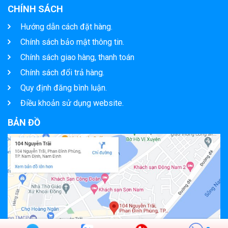
CHÍNH SÁCH
Hướng dẫn cách đặt hàng.
Chính sách bảo mật thông tin.
Chính sách giao hàng, thanh toán
Chính sách đổi trả hàng.
Quy định đăng bình luận.
Điều khoản sử dụng website.
BẢN ĐỒ