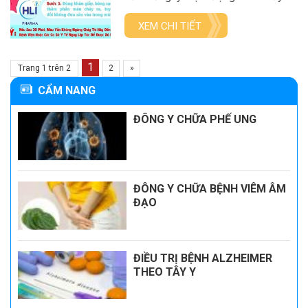
mũi ra ngoài hoặc chảy ngược
xuống họng. 1.2. Nguyên nhân. 1.2.1.
XEM CHI TIẾT
Tại chỗ: -Viêm nhiễm: Viêm loét
điểm mạch ở vách ngăn mũi , viêm
mũi xoang […]
1
Trang 1 trên 2
2
»
CẨM NANG
ĐÔNG Y CHỮA PHẾ UNG
ĐÔNG Y CHỮA BỆNH VIÊM ÂM
ĐẠO
ĐIỀU TRỊ BỆNH ALZHEIMER
THEO TÂY Y