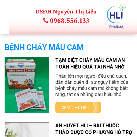
DSĐH Nguyễn Thị Liễu
0968.556.133
BỆNH CHẢY MÁU CAM
TẠM BIỆT CHẢY MÁU CAM AN
TOÀN HIỆU QUẢ TẠI NHÀ NHỜ
THẢO DƯỢC ĐÔNG Y
Phần lớn mọi người đều chủ quan,
dần dần quên đi sự nguy hiểm của
bệnh chảy máu cam mà không biết
rằng, tất cả những dấu hiệu nhỏ
giống như “một que diêm nhỏ ném
vào đống rơm khô”. Ban đầu chỉ là
XEM CHI TIẾT
một triệu chứng, thỉnh thoảng gặp
nhưng lâu dần sẽ xuất […]
AN HUYẾT HLI – BÀI THUỐC
THẢO DƯỢC CỔ PHƯƠNG HỖ TRỢ