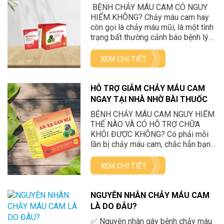
HẾT CHẢY MÁU CAM TẠI NHÀ
BỆNH CHẢY MÁU CAM CÓ NGUY
HIỂM KHÔNG? Chảy máu cam hay
còn gọi là chảy máu mũi, là một tình
trạng bất thường cảnh báo bệnh lý
nào đó trong cơ thể. Đa phần, các
trường hợp chảy máu cam là lành
XEM CHI TIẾT
tính, không có biến chứng gì quá
nguy hiểm nếu được xử […]
HỖ TRỢ GIẢM CHẢY MÁU CAM
NGAY TẠI NHÀ NHỜ BÀI THUỐC
THẢO DƯỢC ĐÔNG Y
BỆNH CHẢY MÁU CAM NGUY HIỂM
THẾ NÀO VÀ CÓ HỖ TRỢ CHỮA
KHỎI ĐƯỢC KHÔNG? Có phải mỗi
lần bị chảy máu cam, chắc hẳn bạn
đã từng trải qua những câu hỏi tự
vấn bản thân để tìm nguyên nhân
XEM CHI TIẾT
như: Do cơ thể bị nóng quá hay do
cái tật “ngoáy mũi” chăng? Do thay
đổi thời tiết, nắng […]
NGUYÊN NHÂN CHẢY MÁU CAM
LÀ DO ĐÂU?
✅ Nguyên nhân gây bệnh chảy máu