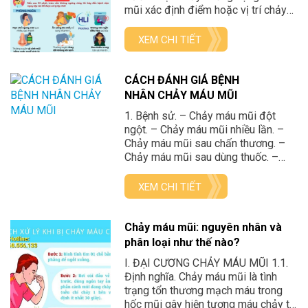
mũi xác định điểm hoặc vị trí chảy
máu. -DSA xác định nguồn gốc động
mạch chảy máu. 2. Chẩn đoán
XEM CHI TIẾT
nguyên nhân. -Chấn thương vùng
mũi. -Rối loạn đông cầm máu do
thuốc. -Bệnh […]
CÁCH ĐÁNH GIÁ BỆNH
NHÂN CHẢY MÁU MŨI
1. Bệnh sử. – Chảy máu mũi đột
ngột. – Chảy máu mũi nhiều lần. –
Chảy máu mũi sau chấn thương. –
Chảy máu mũi sau dùng thuốc. –
Chảy máu mũi + triệu chứng bệnh lý
nội khoa đi kèm ( sổ mũi, sốt, phát
XEM CHI TIẾT
ban…). 2. Khám lâm sàng. – Tình
trạng […]
Chảy máu mũi: nguyên nhân và
phân loại như thế nào?
I. ĐẠI CƯƠNG CHẢY MÁU MŨI 1.1.
Định nghĩa. Chảy máu mũi là tình
trạng tổn thương mạch máu trong
hốc mũi gây hiện tượng máu chảy từ