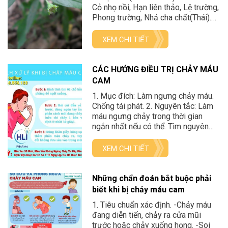
Cỏ nhọ nồi, Hạn liên thảo, Lệ trường,
Phong trường, Nhả cha chất(Thái).
Cách trồng: Trồng bằng hạt vào mùa
xuân. Gieo hạt trong vườn ươm, sau
XEM CHI TIẾT
đó bứng cây đem trồng đại trà. Đất
cày xới thật tơi nhỏ, bón lót bằng
phân chuồng […]
CÁC HƯỚNG ĐIỀU TRỊ CHẢY MÁU
CAM
1. Mục đích: Làm ngưng chảy máu.
Chống tái phát. 2. Nguyên tắc: Làm
máu ngưng chảy trong thời gian
ngắn nhất nếu có thể. Tìm nguyên
nhân chảy máu để có hướng xử trí
và tiên lượng. 3. Điều trị cụ thể: 3.1.
XEM CHI TIẾT
Điều trị tại chỗ: Ép cánh mũi: Ép
cánh mũi 2 […]
Những chẩn đoán bắt buộc phải
biết khi bị chảy máu cam
1. Tiêu chuẩn xác định. -Chảy máu
đang diễn tiến, chảy ra cửa mũi
trước hoặc chảy xuống họng. -Soi