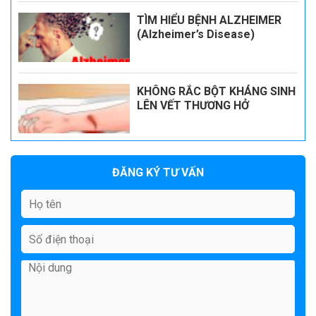
TÌM HIỂU BỆNH ALZHEIMER
(Alzheimer’s Disease)
KHÔNG RẮC BỘT KHÁNG SINH
LÊN VẾT THƯƠNG HỞ
ĐĂNG KÝ TƯ VẤN