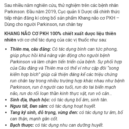
Sau nhiều năm nghiên cứu, thử nghiệm trên các bệnh nhân
Parkinson. Đầu năm 2019, Cục quản lí Dược dã chính thức
tiếp nhận đăng kí công bố sản phẩm Khang não cơ PKH –
Dùng cho người Parkinson, run chân tay
KHANG NÃO CƠ PKH 100% chiết xuất dược liệu thiên
nhiên
với cơ chế tác dụng của các vị thuốc như sau:
Thiên ma, câu đằng:
Có tác dụng bình can tức phong,
giúp phục hồi khả năng vận động cho người bệnh
Parkinson và làm chậm tiến triển của bệnh. Sự phối hợp
của Câu đằng và Thiên ma có thể ví như cặp đôi “song
kiếm hợp bích” giúp cải thiện đáng kể các triệu chứng
run chân tay trong nhiều trường hợp khác nhau như bệnh
Parkinson, run ở người cao tuổi, run do tai biến mạch
não, run do rối loạn thần kinh thực vật, run vô căn…
Sinh địa, thạch hộc:
có tác dụng bổ âm, sinh tân.
Ngưu tất, Đan sâm:
có tác dụng hoạt huyết.
Tang ký sinh, đỗ trọng, vừng đen:
có tác dụng tư âm, bổ
can thận, mạnh gân cốt.
Bạch thược:
có tác dụng nhu can dưỡng huyết.