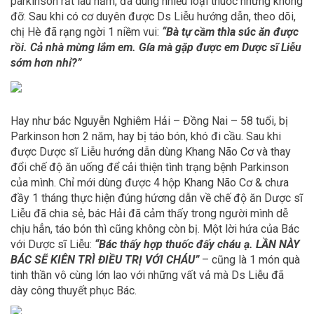
parkinson rất lâu năm, đã dùng nhiều loại thuốc nhưng không
đỡ. Sau khi có cơ duyên được Ds Liễu hướng dẫn, theo dõi,
chị Hè đã rạng ngời 1 niềm vui:
“Bà tự cầm thìa súc ăn được
rồi. Cả nhà mừng lắm em. Gía mà gặp được em Dược sĩ Liễu
sớm hơn nhỉ?”
Hay như bác Nguyễn Nghiêm Hải – Đồng Nai – 58 tuổi, bị
Parkinson hơn 2 năm, hay bị táo bón, khó đi cầu. Sau khi
được Dược sĩ Liễu hướng dẫn dùng Khang Não Cơ và thay
đổi chế độ ăn uống để cải thiện tình trạng bệnh Parkinson
của mình. Chỉ mới dùng được 4 hộp Khang Não Cơ & chưa
đầy 1 tháng thực hiện đúng hứơng dẫn về chế độ ăn Dược sĩ
Liễu đã chia sẻ, bác Hải đã cảm thấy trong người mình dễ
chịu hẳn, táo bón thì cũng không còn bị. Một lời hứa của Bác
với Dược sĩ Liễu:
“Bác thấy hợp thuốc đấy cháu ạ. LẦN NÀY
BÁC SẼ KIÊN TRÌ ĐIỀU TRỊ VỚI CHÁU”
– cũng là 1 món quà
tinh thần vô cùng lớn lao với những vất vả mà Ds Liễu đã
dày công thuyết phục Bác.