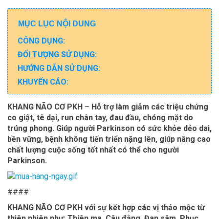
MỤC LỤC NỘI DUNG
CÔNG DỤNG:
ĐỐI TƯỢNG SỬ DỤNG:
HƯỚNG DẪN SỬ DỤNG:
KHUYẾN CÁO:
KHANG NÃO CƠ PKH
–
Hỗ trợ làm giảm các triệu chứng
co giật, tê dại, run chân tay, đau đầu, chóng mặt do
trúng phong. Giúp người Parkinson có sức khỏe dẻo dai,
bền vững, bệnh không tiến triển nặng lên, giúp nâng cao
chất lượng cuộc sống tốt nhất có thể cho người
Parkinson.
####
KHANG NÃO CƠ PKH với sự kết hợp các vị thảo mộc từ
thiên nhiên như: Thiên ma, Câu đằng, Đan sâm, Phục