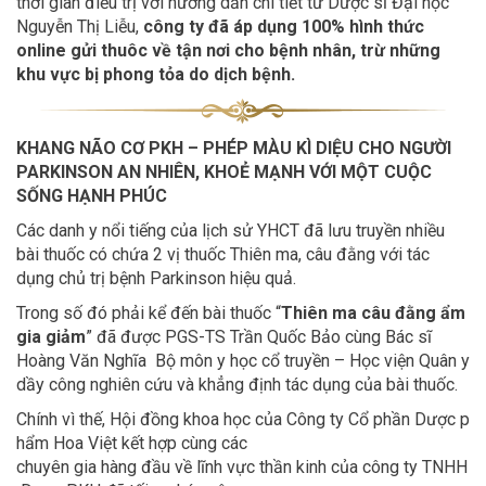
thời gian điều trị với hướng dẫn chi tiết từ Dược sĩ Đại học
Nguyễn Thị Liễu,
công ty đã áp dụng 100% hình thức
online gửi thuôc về tận nơi cho bệnh nhân, trừ những
khu vực bị phong tỏa do dịch bệnh.
KHANG NÃO CƠ PKH – PHÉP MÀU KÌ DIỆU CHO NGƯỜI
PARKINSON AN NHIÊN, KHOẺ MẠNH VỚI MỘT CUỘC
SỐNG HẠNH PHÚC
Các danh y nổi tiếng của lịch sử YHCT đã lưu truyền nhiều
bài thuốc có chứa 2 vị thuốc Thiên ma, câu đằng với tác
dụng chủ trị bệnh Parkinson hiệu quả.
Trong số đó phải kể đến bài thuốc “
Thiên ma câu đằng ẩm
gia giảm
” đã được PGS-TS Trần Quốc Bảo cùng Bác sĩ
Hoàng Văn Nghĩa Bộ môn y học cổ truyền – Học viện Quân y
dầy công nghiên cứu và khẳng định tác dụng của bài thuốc.
Chính vì thế, Hội đồng khoa học của Công ty Cổ phần Dược p
hẩm Hoa Việt kết hợp cùng các
chuyên gia hàng đầu về lĩnh vực thần kinh của công ty TNHH