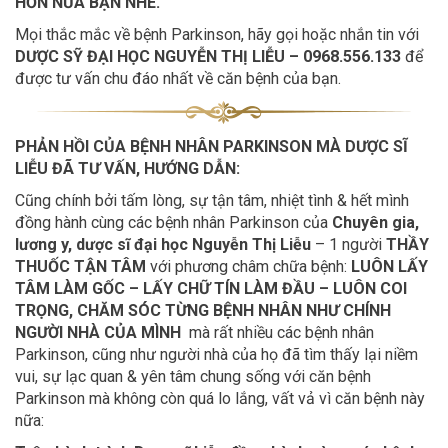
HƠN NỮA BẠN NHÉ.
Mọi thắc mắc về bệnh Parkinson, hãy gọi hoặc nhắn tin với
DƯỢC SỸ ĐẠI HỌC NGUYỄN THỊ LIỄU
– 0968.556.133
để
được tư vấn chu đáo nhất về căn bệnh của bạn.
PHẢN HỒI CỦA BỆNH NHÂN PARKINSON MÀ DƯỢC SĨ
LIỄU ĐÃ TƯ VẤN, HƯỚNG DẪN:
Cũng chính bởi tấm lòng, sự tận tâm, nhiệt tình & hết mình
đồng hành cùng các bệnh nhân Parkinson của
Chuyên gia,
lương y, dược sĩ đại học Nguyễn Thị Liễu
– 1 người
THẦY
THUỐC TẬN TÂM
với phương châm chữa bệnh:
LUÔN LẤY
TÂM LÀM GỐC – LẤY CHỮ TÍN LÀM ĐẦU – LUÔN COI
TRỌNG, CHĂM SÓC TỪNG BỆNH NHÂN NHƯ CHÍNH
NGƯỜI NHÀ CỦA MÌNH
mà rất nhiều các bệnh nhân
Parkinson, cũng như người nhà của họ đã tìm thấy lại niềm
vui, sự lạc quan & yên tâm chung sống với căn bệnh
Parkinson mà không còn quá lo lắng, vất vả vì căn bệnh này
nữa: