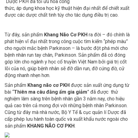
Dược PKH đã tối ưu hóa công
thức, áp dụng khoa học kỹ thuật hiện đại nhất để chiết xuất
được các dược chất tinh túy cho tác dụng điều trị cao.
Từ đây,
sản phẩm
Khang Não Cơ PKH
ra đời – đó chính là
phát hiện vĩ đại nhất trong công cuộc tìm kiếm “phép màu”
cho người mắc bệnh Parkinson – là bước đột phá mới cho
bệnh nhân run tay chân, Parkinson. Sản phẩm đã có đóng
góp lớn cho ngành y học cổ truyền Việt Nam bởi giá trị cốt
lõi của nó, giúp bệnh nhân sẽ đỡ dần run, đỡ cứng đờ, cử
động nhanh nhẹn hơn.
Sản phẩm
Khang não cơ PKH
được sản xuất ứng dụng từ
bài “
Thiên ma câu đằng ẩm gia giảm
” đã được thử
nghiệm lâm sàng trên bệnh nhân gần 3 năm nay, cho hiệu
quả cao trên cả mong đợi với những bệnh nhân Parkinson.
Cũng từ đây mà nhà nước, Bộ Y Tế & cục quản lí Dược đã
cấp phép lưu hành toàn quốc và xuất khẩu nước ngoài cho
sản phẩm
KHANG NÃO CƠ PKH
.