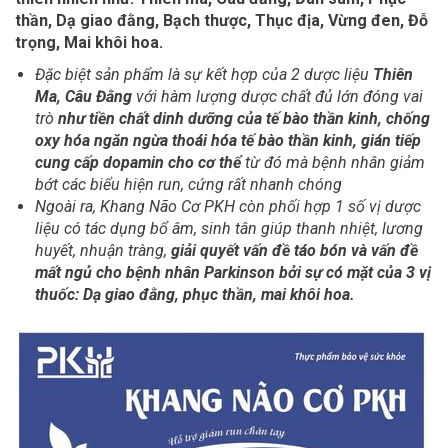
thần, Dạ giao đằng, Bạch thược, Thục địa, Vừng đen, Đỗ
trọng, Mai khôi hoa.
Đặc biệt sản phẩm là sự kết hợp của 2 dược liệu
Thiên
Ma, Câu Đằng
với hàm lượng dược chất đủ lớn đóng vai
trò
như tiền chất dinh dưỡng của tế bào thần kinh, chống
oxy hóa ngăn ngừa thoái hóa tế bào thần kinh, gián tiếp
cung cấp dopamin cho cơ thể
từ đó mà bệnh nhân giảm
bớt các biểu hiện run, cứng rất nhanh chóng
Ngoài ra, Khang Não Cơ PKH còn phối hợp 1 số vị dược
liệu có tác dụng bổ âm, sinh tân giúp thanh nhiệt, lương
huyết, nhuận tràng,
giải quyết vấn đề táo bón và vấn đề
mất ngủ cho bệnh nhân Parkinson bởi sự có mặt của 3 vị
thuốc: Dạ giao đằng, phục thần, mai khôi hoa.