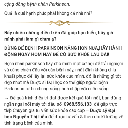
cộng đồng bệnh nhân Parkinson.
Quả là quá hạnh phúc phải không cả nhà nhỉ?
Bấy nhiêu những điều trên đã giúp bạn hiểu, bây giờ
mình phải làm gì chưa ạ?
ĐỪNG ĐỂ BỆNH PARKINSON NẶNG HƠN NỮA,HÃY HÀNH
ĐỘNG NGAY HÔM NAY ĐỂ CÓ SỨC KHỎE LÂU DÀI!
Bệnh nhân parkinson hãy cho mình một cơ hội để trải nghiệm
và cùng chiến đấu với căn bệnh này, nhất định không chịu
khuất phục để lấy lại sức khỏe của mình, đó là những gì tốt
đẹp nhất mà Dược sĩ Đại học có thể giúp người bệnh
Parkinson tự tin chung sống, hoà nhập với cuộc sống.
→
Để quá trình điều trị đạt được kết quả tốt nhất, bạn đừng
ngần ngại nối máy tới đầu số:
0968.556.133
để gặp trực
tiếp Chuyên gia tư vấn sức khỏe cao cấp –
Dược sỹ Đại
học Nguyễn Thị Liễu
để được tư vấn & theo dõi kĩ lưỡng về
tình trạng bệnh của mình.