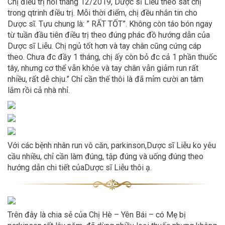
Chị điều trị hồi tháng 12/2019, Dược sĩ Liễu theo sát chị
trong qtrinh điều trị. Mỗi thời điểm, chị đều nhắn tin cho
Dược sĩ. Tựu chung là: ” RẤT TỐT”. Không còn táo bón ngay
từ tuần đầu tiên điều trị theo đúng phác đồ hướng dẫn của
Dược sĩ Liễu. Chị ngủ tốt hơn và tay chân cũng cứng cáp
theo. Chưa đc đầy 1 tháng, chị ấy còn bỏ đc cả 1 phần thuốc
tây, nhưng cơ thể vẫn khỏe và tay chân vẫn giảm run rất
nhiều, rất dễ chịu.” Chỉ cần thế thôi là đã mỉm cười an tâm
lắm rồi cả nhà nhỉ.
Với các bệnh nhân run vô căn, parkinson,Dược sĩ Liễu ko yêu
cầu nhiều, chỉ cần làm đúng, tập đúng và uống đúng theo
hướng dẫn chi tiết củaDược sĩ Liễu thôi ạ.
Trên đây là chia sẻ của Chị Hè – Yên Bái – có Mẹ bị