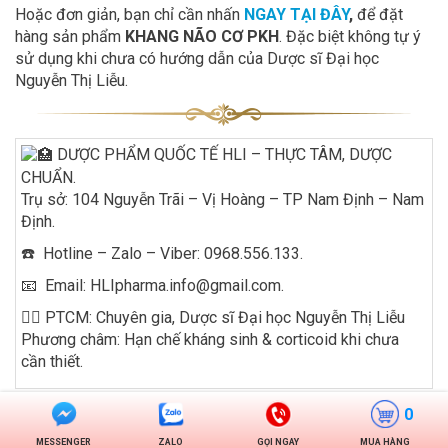
Hoặc đơn giản, bạn chỉ cần nhấn
NGAY TẠI ĐÂY
,
để đặt
hàng sản phẩm
KHANG NÃO CƠ PKH
. Đặc biệt không tự ý
sử dụng khi chưa có hướng dẫn của Dược sĩ Đại học
Nguyễn Thị Liễu.
DƯỢC PHẨM QUỐC TẾ HLI – THỰC TÂM, DƯỢC
CHUẨN.
Trụ sở: 104 Nguyễn Trãi – Vị Hoàng – TP Nam Định – Nam
Định.
☎️ Hotline – Zalo – Viber: 0968.556.133.
📧 Email: HLIpharma.info@gmail.com.
👩‍⚕️ PTCM: Chuyên gia, Dược sĩ Đại học Nguyễn Thị Liễu
Phương châm: Hạn chế kháng sinh & corticoid khi chưa
cần thiết.
0
MESSENGER
ZALO
GỌI NGAY
MUA HÀNG