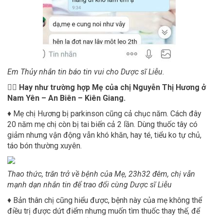
Em Thủy nhắn tin báo tin vui cho Dược sĩ Liễu.
👩‍⚕️
Hay như trường hợp Mẹ của chị Nguyễn Thị Hương ở
Nam Yên – An Biên – Kiên Giang.
♦ Mẹ chị Hương bị parkinson cũng cả chục năm. Cách đây
20 năm mẹ chị còn bị tai biến cả 2 lần. Dùng thuốc tây có
giảm nhưng vận động vẫn khó khăn, hay té, tiểu ko tự chủ,
táo bón thường xuyên.
Thao thức, trăn trở về bệnh của Mẹ, 23h32 đêm, chị vẫn
mạnh dạn nhắn tin để trao đổi cùng Dược sĩ Liễu
♦ Bản thân chị cũng hiểu được, bệnh này của mẹ không thể
điều trị được dứt điểm nhưng muốn tìm thuốc thay thế, để