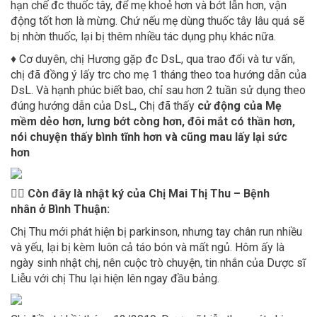
hạn chế đc thuốc tây, để mẹ khoẻ hơn và bớt lẫn hơn, vận
động tốt hơn là mừng. Chứ nếu mẹ dùng thuốc tây lâu quá sẽ
bị nhờn thuốc, lại bị thêm nhiều tác dụng phụ khác nữa.
♦ Cơ duyên, chị Hương gặp đc DsL, qua trao đổi và tư vấn,
chị đã đồng ý lấy trc cho mẹ 1 tháng theo toa hướng dẫn của
DsL. Và hạnh phúc biết bao, chỉ sau hơn 2 tuần sử dụng theo
đúng hướng dẫn của DsL, Chị đã thấy
cử động của Mẹ
mềm dẻo hơn, lưng bớt còng hơn, đôi mắt có thần hơn,
nói chuyện thấy bình tĩnh hơn và cũng mau lấy lại sức
hơn
👩‍⚕️ Còn đây là nhật ký của Chị Mai Thị Thu – Bệnh
nhân ở Bình Thuận:
Chị Thu mới phát hiện bị parkinson, nhưng tay chân run nhiều
và yếu, lại bị kèm luôn cả táo bón và mất ngủ. Hôm ấy là
ngày sinh nhật chị, nên cuộc trò chuyện, tin nhắn của Dược sĩ
Liễu với chị Thu lại hiện lên ngay đầu bảng.