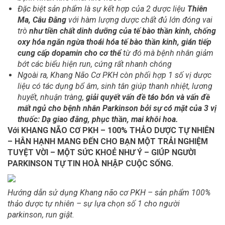
Đặc biệt sản phẩm là sự kết hợp của 2 dược liệu
Thiên
Ma, Câu Đằng
với hàm lượng dược chất đủ lớn đóng vai
trò
như tiền chất dinh dưỡng của tế bào thần kinh, chống
oxy hóa ngăn ngừa thoái hóa tế bào thần kinh, gián tiếp
cung cấp dopamin cho cơ thể
từ đó mà bệnh nhân giảm
bớt các biểu hiện run, cứng rất nhanh chóng
Ngoài ra, Khang Não Cơ PKH còn phối hợp 1 số vị dược
liệu có tác dụng bổ âm, sinh tân giúp thanh nhiệt, lương
huyết, nhuận tràng,
giải quyết vấn đề táo bón và vấn đề
mất ngủ cho bệnh nhân Parkinson bởi sự có mặt của 3 vị
thuốc: Dạ giao đằng, phục thần, mai khôi hoa.
Với KHANG NÃO CƠ PKH – 100% THẢO DƯỢC TỰ NHIÊN
– HÂN HẠNH MANG ĐẾN CHO BẠN MỘT TRẢI NGHIỆM
TUYỆT VỜI – MỘT SỨC KHOẺ NHƯ Ý – GIÚP NGƯỜI
PARKINSON TỰ TIN HOÀ NHẬP CUỘC SỐNG.
Hướng dẫn sử dụng Khang não cơ PKH – sản phẩm 100%
thảo dược tự nhiên – sự lựa chọn số 1 cho người
parkinson, run giật.