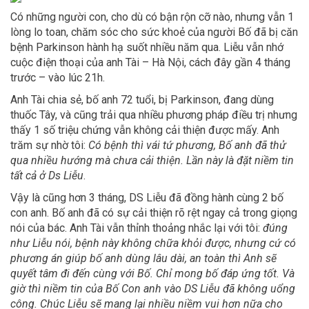
Có những người con, cho dù có bận rộn cỡ nào, nhưng vẫn 1
lòng lo toan, chăm sóc cho sức khoẻ của người Bố đã bị căn
bệnh Parkinson hành hạ suốt nhiều năm qua. Liễu vẫn nhớ
cuộc điện thoại của anh Tài – Hà Nội, cách đây gần 4 tháng
trước – vào lúc 21h.
Anh Tài chia sẻ, bố anh 72 tuổi, bị Parkinson, đang dùng
thuốc Tây, và cũng trải qua nhiều phương pháp điều trị nhưng
thấy 1 số triệu chứng vẫn không cải thiện được mấy. Anh
trăm sự nhờ tôi:
Có bệnh thì vái tứ phương, Bố anh đã thử
qua nhiều hướng mà chưa cải thiện. Lần này là đặt niềm tin
tất cả ở Ds Liễu
.
Vậy là cũng hơn 3 tháng, DS Liễu đã đồng hành cùng 2 bố
con anh. Bố anh đã có sự cải thiện rõ rệt ngay cả trong giọng
nói của bác. Anh Tài vẫn thỉnh thoảng nhắc lại với tôi:
đúng
như Liễu nói, bệnh này không chữa khỏi được, nhưng cứ có
phương án giúp bố anh dùng lâu dài, an toàn thì Anh sẽ
quyết tâm đi đến cùng với Bố. Chỉ mong bố đáp ứng tốt. Và
giờ thì niềm tin của Bố Con anh vào DS Liễu đã không uổng
công. Chúc Liễu sẽ mang lại nhiều niềm vui hơn nữa cho