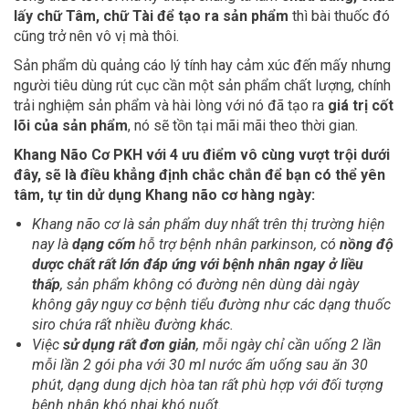
lấy chữ Tâm, chữ Tài để tạo ra sản phẩm
thì bài thuốc đó
cũng trở nên vô vị mà thôi.
Sản phẩm dù quảng cáo lý tính hay cảm xúc đến mấy nhưng
người tiêu dùng rút cục cần một sản phẩm chất lượng, chính
trải nghiệm sản phẩm và hài lòng với nó đã tạo ra
giá trị cốt
lõi của sản phẩm
, nó sẽ tồn tại mãi mãi theo thời gian.
Khang Não Cơ PKH với 4 ưu điểm vô cùng vượt trội dưới
đây, sẽ là điều khẳng định chắc chắn để bạn có thể yên
tâm, tự tin dử dụng Khang não cơ hàng ngày:
Khang não cơ là sản phẩm duy nhất trên thị trường hiện
nay là
dạng cốm
hỗ trợ bệnh nhân parkinson, có
nồng độ
dược chất rất lớn
đáp ứng với bệnh nhân ngay ở liều
thấp
, sản phẩm không có đường nên dùng dài ngày
không gây nguy cơ bệnh tiểu đường như các dạng thuốc
siro chứa rất nhiều đường khác.
Việc
sử dụng rất đơn giản
, mỗi ngày chỉ cần uống 2 lần
mỗi lần 2 gói pha với 30 ml nước ấm uống sau ăn 30
phút, dạng dung dịch hòa tan rất phù hợp với đối tượng
bệnh nhân khó nhai khó nuốt.