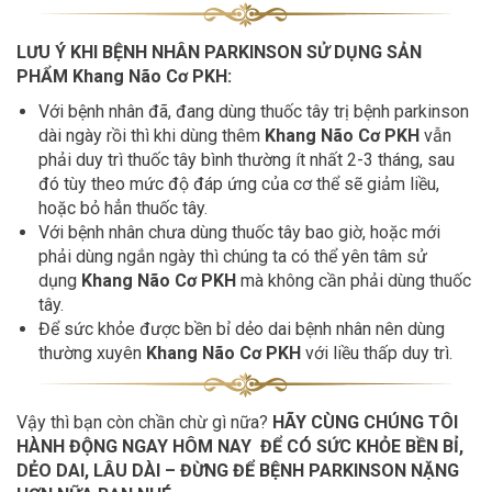
LƯU Ý KHI BỆNH NHÂN PARKINSON SỬ DỤNG SẢN
PHẨM Khang Não Cơ PKH:
Với bệnh nhân đã, đang dùng thuốc tây trị bệnh parkinson
dài ngày rồi thì khi dùng thêm
Khang Não Cơ PKH
vẫn
phải duy trì thuốc tây bình thường ít nhất 2-3 tháng, sau
đó tùy theo mức độ đáp ứng của cơ thể sẽ giảm liều,
hoặc bỏ hẳn thuốc tây.
Với bệnh nhân chưa dùng thuốc tây bao giờ, hoặc mới
phải dùng ngắn ngày thì chúng ta có thể yên tâm sử
dụng
Khang Não Cơ PKH
mà không cần phải dùng thuốc
tây.
Để sức khỏe được bền bỉ dẻo dai bệnh nhân nên dùng
thường xuyên
Khang Não Cơ PKH
với liều thấp duy trì.
Vậy thì bạn còn chần chừ gì nữa?
HÃY CÙNG CHÚNG TÔI
HÀNH ĐỘNG NGAY HÔM NAY ĐỂ CÓ SỨC KHỎE BỀN BỈ,
DẺO DAI, LÂU DÀI – ĐỪNG ĐỂ BỆNH PARKINSON NẶNG