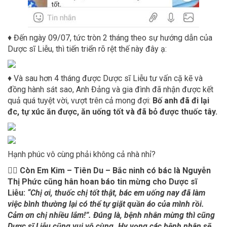
♦ Đến ngày 09/07, tức tròn 2 tháng theo sự hướng dẫn của
Dược sĩ Liễu, thì tiến triển rõ rệt thế này đây ạ:
♦ Và sau hơn 4 tháng được Dược sĩ Liễu tư vấn cặ kẽ và
đồng hành sát sao, Anh Đảng và gia đình đã nhận được kết
quả quá tuyệt vời, vượt trên cả mong đợi:
Bố anh đã đi lại
đc, tự xúc ăn được, ăn uống tốt và đã bỏ được thuốc tây.
Hạnh phúc vô cùng phải không cả nhà nhỉ?
👩‍⚕️
Còn Em Kim – Tiên Du – Bắc ninh có bác là Nguyễn
Thị Phức cũng hân hoan báo tin mừng cho Dược sĩ
Liễu:
“Chị ơi, thuốc chị tốt thật, bác em uống nay đã làm
việc bình thường lại có thể tự giặt quần áo của mình rồi.
Cảm ơn chị nhiều lắm!”. Đúng là, bệnh nhân mừng thì cũng
Dược sĩ Liễu cũng vui vô cùng. Hy vọng các bệnh nhân sẽ