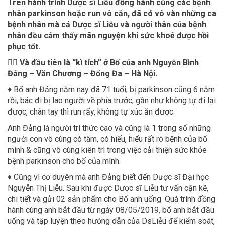
Trên hành trình Dược sĩ Liễu đồng hành cùng các bệnh
nhân parkinson hoặc run vô căn, đã có vô vàn những ca
bệnh nhân mà cả Dược sĩ Liễu và người thân của bệnh
nhân đều cảm thấy mãn nguyện khi sức khoẻ được hồi
phục tốt.
👩‍⚕️ Và đầu tiên là “kì tích” ở Bố của anh Nguyễn Bình
Đảng – Văn Chương – Đống Đa – Hà Nội.
♦ Bố anh Đảng năm nay đã 71 tuổi, bị parkinson cũng 6 năm
rồi, bác đi bị lao người về phía trước, gần như không tự đi lại
được, chân tay thì run rẩy, không tự xúc ăn được.
Anh Đảng là người trí thức cao và cũng là 1 trong số những
người con vô cùng có tâm, có hiếu, hiểu rất rõ bệnh của bố
mình & cũng vô cùng kiên trì trong việc cải thiện sức khỏe
bệnh parkinson cho bố của mình.
♦ Cũng vì cơ duyên mà anh Đảng biết đến Dược sĩ Đại học
Nguyễn Thị Liễu. Sau khi được Dược sĩ Liễu tư vấn cặn kẽ,
chi tiết và gửi 02 sản phẩm cho Bố anh uống. Quá trình đồng
hành cùng anh bắt đầu từ ngày 08/05/2019, bố anh bắt đầu
uống và tập luyện theo hướng dẫn của DsLiễu để kiểm soát,