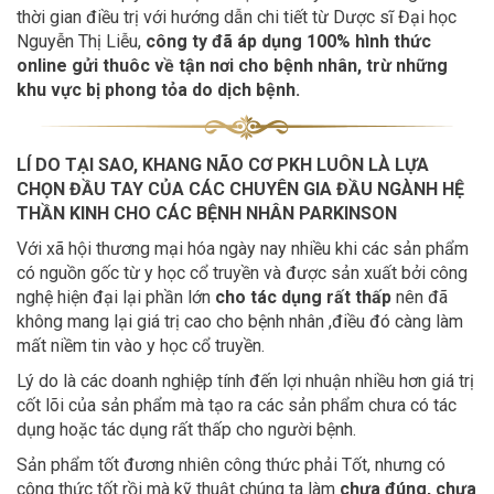
thời gian điều trị với hướng dẫn chi tiết từ Dược sĩ Đại học
Nguyễn Thị Liễu,
công ty đã áp dụng 100% hình thức
online gửi thuôc về tận nơi cho bệnh nhân, trừ những
khu vực bị phong tỏa do dịch bệnh.
LÍ DO TẠI SAO, KHANG NÃO CƠ PKH LUÔN LÀ LỰA
CHỌN ĐẦU TAY CỦA CÁC CHUYÊN GIA ĐẦU NGÀNH HỆ
THẦN KINH CHO CÁC BỆNH NHÂN PARKINSON
Với xã hội thương mại hóa ngày nay nhiều khi các sản phẩm
có nguồn gốc từ y học cổ truyền và được sản xuất bởi công
nghệ hiện đại lại phần lớn
cho tác dụng rất thấp
nên đã
không mang lại giá trị cao cho bệnh nhân ,điều đó càng làm
mất niềm tin vào y học cổ truyền.
Lý do là các doanh nghiệp tính đến lợi nhuận nhiều hơn giá trị
cốt lõi của sản phẩm mà tạo ra các sản phẩm chưa có tác
dụng hoặc tác dụng rất thấp cho người bệnh.
Sản phẩm tốt đương nhiên công thức phải Tốt, nhưng có
công thức tốt rồi mà kỹ thuật chúng ta làm
chưa đúng, chưa