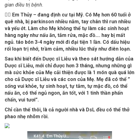
gian điều trị bệnh.
👩‍⚕️ Em Thủy – đang định cư tại Mỹ. Có Mẹ hơn 60 tuổi ở
quê nhà, bị parkinson nhiều năm, tay chân thì run nhiều
và yếu ớt. Làm cho Mẹ không thể tự làm các sinh hoạt
hàng ngày như nấu ăn, tắm rửa, mặc đồ…. hay bị mất
ngủ. táo bón 3-4 ngày mới đi đại tiện 1 lần. Có dấu hiệu
rối loạn trị nhớ, trầm cảm, nhiều lúc thấy như điên loạn.
Sau khi biết đến Dược sĩ Liễu và theo sát hướng dẫn của
Dược sĩ Liễu, mới chỉ được hơn 3 tháng, nhưng những gì
mà sức khỏe của Mẹ cải thiện được là 1 món quà quá lớn
cho cả Dược sĩ Liễu và các con của Mẹ. Mẹ đã có thể ”
sống vui khỏe, tự sinh hoạt, tự tắm, tự mặc đồ, có thể
nấu ăn, có thể ngủ ngon, ăn tốt, với 1 tinh thần phấn
chấn, vui tươi”.
Chỉ cần thế thôi, là cả người nhà và DsL đều có thể thở
phao nhẹ nhõm rồi.