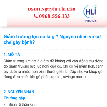
DSĐH Nguyễn Thị Liễu
0968.556.133
Giảm trương lực cơ là gì? Nguyên nhân và cơ
chế gây bệnh?
1. MÔ TẢ
Giảm trương lực cơ là giảm đề kháng với vận động thụ động
do giảm trương lực lúc nghỉ của cơ. Chi có vẻ mềm hơn, cánh
tay duỗi ra nhiều hơn bình thường khi bị đập nhẹ và khớp gối
đong đưa nhiều khi gõ phản xạ (i.e., swings more)
2. NGUYÊN NHÂN
Thường gặp
• Bệnh rễ thần kinh