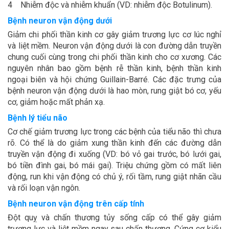
4 Nhiễm độc và nhiễm khuẩn (VD: nhiễm độc Botulinum).
Bệnh neuron vận động dưới
Giảm chi phối thần kinh cơ gây giảm trương lực cơ lúc nghỉ
và liệt mềm. Neuron vận động dưới là con đường dẫn truyền
chung cuối cùng trong chi phối thần kinh cho cơ xương. Các
nguyên nhân bao gồm bệnh rễ thần kinh, bệnh thần kinh
ngoại biên và hội chứng Guillain-Barré. Các đặc trưng của
bệnh neuron vận động dưới là hao mòn, rung giật bó cơ, yếu
cơ, giảm hoặc mất phản xạ.
Bệnh lý tiểu não
Cơ chế giảm trương lực trong các bệnh của tiểu não thì chưa
rõ. Có thể là do giảm xung thần kinh đến các đường dẫn
truyền vận động đi xuống (VD: bó vỏ gai trước, bó lưới gai,
bó tiền đình gai, bó mái gai). Triệu chứng gồm có mất liên
động, run khi vận động có chủ ý, rối tầm, rung giật nhãn cầu
và rối loạn vận ngôn.
Bệnh neuron vận động trên cấp tính
Đột quỵ và chấn thương tủy sống cấp có thể gây giảm
trương lực và liệt mềm ngay sau chấn thương. Cứng cơ kiểu