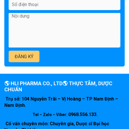
🌎 HLI PHARMA CO., LTD🌎 THỰC TÂM, DƯỢC
CHUẨN
Trụ sở: 104 Nguyễn Trãi – Vị Hoàng – TP Nam Định –
Nam Định.
0968.556.133.
Tel – Zalo – Viber:
Cố vấn chuyên môn: Chuyên gia, Dược sĩ Đại học