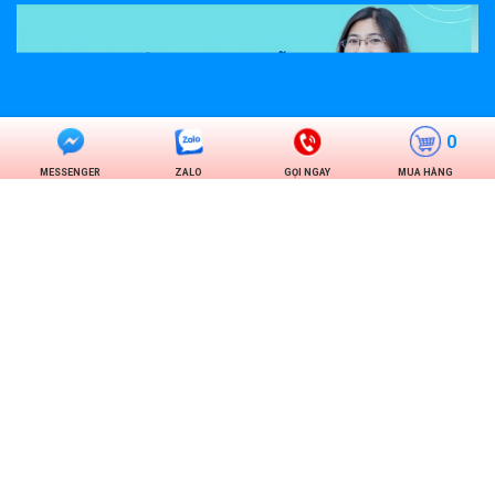
0
MESSENGER
ZALO
GỌI NGAY
MUA HÀNG
FACEBOOK