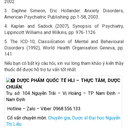
2002.
3. Daphne Simeon, Eric Hollander: Anxiety Disorders,
American Psychiatric Publishing: pp.1-58, 2003.
4. Kaplan and Sadock (2007), Synopsis of Psychiatry,
Lippincott Williams and Wilkins, pp. 976-1126
5. The ICD-10, Classiíỉcation of Mental and Behavioural
Disorders (1992), World Health Organisation Geneva, pp.
141
Nếu bạn có bất kỳ câu hỏi, xin vui lòng tham khảo ý kiến thầy
thuốc để được hỗ trợ tư vấn tốt nhất.
DƯỢC PHẨM QUỐC TẾ HLI – THỰC TÂM, DƯỢC
CHUẨN.
Trụ sở: 104 Nguyễn Trãi – Vị Hoàng – TP Nam Định –
Nam Định
Hotline – Zalo – Viber: 0968.556.133.
Cố vấn chuyên môn:
Chuyên gia, Dược sĩ Đại học Nguyễn
Thị Liễu