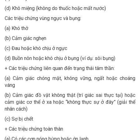
(d) Khô miệng (không do thuốc hoặc mất nước)
Các triệu chứng vùng ngực và bụng:
(a) Khó thở
(b) Cảm giác nghẹn
(c) Đau hoặc khó chịu ở ngực
(d) Buồn nôn hoặc khó chịu ở bụng (ví dụ: sôi bụng)
+ Các triệu chứng liên quan đến trạng thái tâm thần:
(a) Cảm giác chóng mặt, không vững, ngất hoặc choáng
váng
(b) Cảm giác đồ vật không thật (trí giác sai thực tại) hoặc
cảm giác cơ thể ở xa hoặc “không thực sự ở đây” (giải thể
nhân cách)
(c) Sợ bị chết
+ Các triệu chứng toàn thân
(a) Có các cơn nóng bừng hoặc ớn lạnh