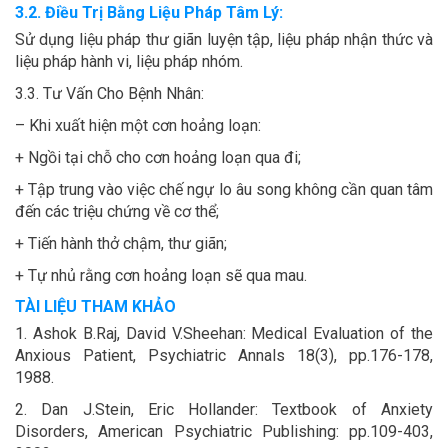
3.2. Điều Trị Bằng Liệu Pháp Tâm Lý:
Sử dụng liệu pháp thư giãn luyện tập, liệu pháp nhận thức và
liệu pháp hành vi, liệu pháp nhóm.
3.3. Tư Vấn Cho Bệnh Nhân:
– Khi xuất hiện một cơn hoảng loạn:
+ Ngồi tại chỗ cho cơn hoảng loạn qua đi;
+ Tập trung vào việc chế ngự lo âu song không cần quan tâm
đến các triệu chứng về cơ thể;
+ Tiến hành thở chậm, thư giãn;
+ Tự nhủ rằng cơn hoảng loạn sẽ qua mau.
TÀI LIỆU THAM KHẢO
1. Ashok B.Raj, David V.Sheehan: Medical Evaluation of the
Anxious Patient, Psychiatric Annals 18(3), pp.176-178,
1988.
2. Dan J.Stein, Eric Hollander: Textbook of Anxiety
Disorders, American Psychiatric Publishing: pp.109-403,