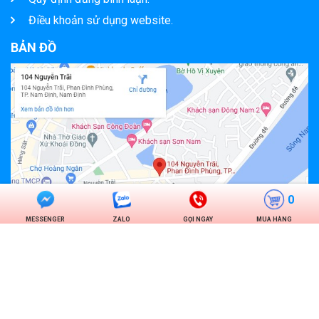
Điều khoản sử dụng website.
BẢN ĐỒ
0
MESSENGER
ZALO
GỌI NGAY
MUA HÀNG
FACEBOOK