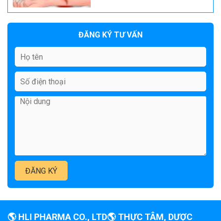
ĐĂNG KÝ TƯ VẤN
🌎 HLI PHARMA CO., LTD🌎 THỰC TÂM, DƯỢC